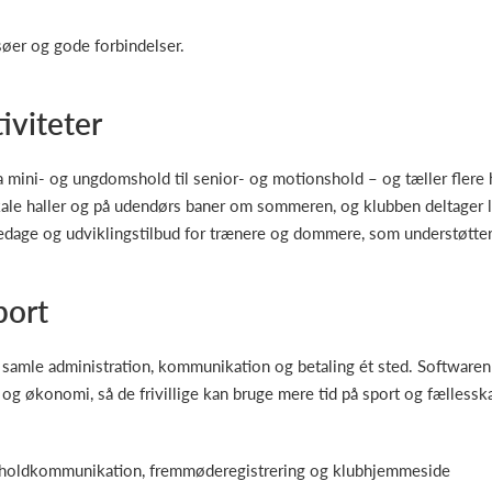
søer og gode forbindelser.
iviteter
ra mini- og ungdomshold til senior- og motionshold – og tæller fler
lokale haller og på udendørs baner om sommeren, og klubben deltager
liedage og udviklingstilbud for trænere og dommere, som understøtter
port
 samle administration, kommunikation og betaling ét sted. Softwaren
 og økonomi, så de frivillige kan bruge mere tid på sport og fællessk
 holdkommunikation, fremmøderegistrering og klubhjemmeside