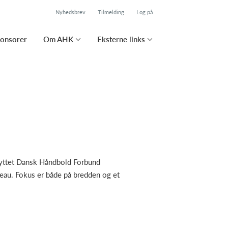
Nyhedsbrev
Tilmelding
Log på
onsorer
Om AHK
Eksterne links
knyttet Dansk Håndbold Forbund
veau. Fokus er både på bredden og et