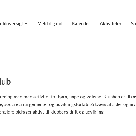
oldoversigt
Meld dig ind
Kalender
Aktiviteter
Sp
lub
rening med bred aktivitet for børn, unge og voksne. Klubben er til
se, sociale arrangementer og udviklingsforløb på tværs af alder og ni
orældre bidrager aktivt til klubbens drift og udvikling.