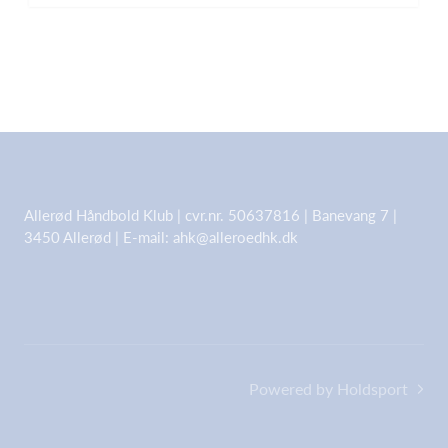
Allerød Håndbold Klub | cvr.nr. 50637816 | Banevang 7 |
3450 Allerød | E-mail: ahk@alleroedhk.dk
Powered by Holdsport