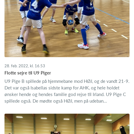
28. feb. 2022, kl. 16.53
Flotte sejre til U9 Piger
U9 Pige B spillede på hjemmebane mod HØJ, og de vandt 21-9.
Det var også Isabellas sidste kamp for AHK, og hele holdet
ønsker hende og hendes familie god rejse til Irland. U9 Pige C
spillede også. De mødte også HØJ, men på udeban...