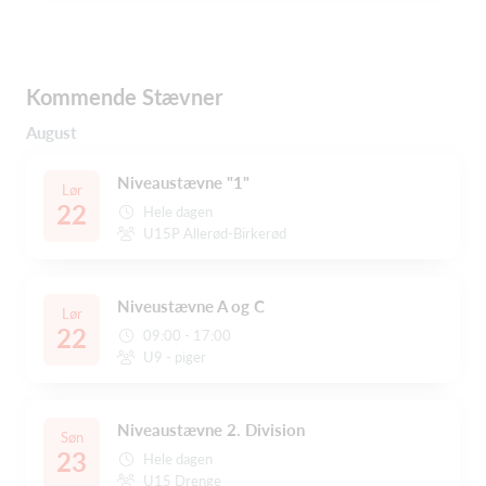
Kommende Stævner
August
Niveaustævne "1"
Lør
22
Hele dagen
U15P Allerød-Birkerød
Niveustævne A og C
Lør
22
09:00 - 17:00
U9 - piger
Niveaustævne 2. Division
Søn
23
Hele dagen
U15 Drenge