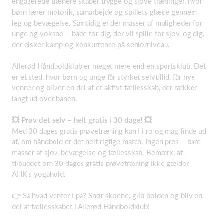
engagerede trænere skaber trygge og sjove træninger, hvor
børn lærer motorik, samarbejde og spillets glæde gennem
leg og bevægelse. Samtidig er der masser af muligheder for
unge og voksne – både for dig, der vil spille for sjov, og dig,
der elsker kamp og konkurrence på seniorniveau.
Allerød Håndboldklub er meget mere end en sportsklub. Det
er et sted, hvor børn og unge får styrket selvtillid, får nye
venner og bliver en del af et aktivt fællesskab, der rækker
langt ud over banen.
💥 Prøv det selv – helt gratis i 30 dage! 💥
Med 30 dages gratis prøvetræning kan I i ro og mag finde ud
af, om håndbold er det helt rigtige match. Ingen pres – bare
masser af sjov, bevægelse og fællesskab. Bemærk, at
tilbuddet om 30 dages gratis prøvetræning ikke gælder
AHK's yogahold.
👉 Så hvad venter I på? Snør skoene, grib bolden og bliv en
del af fællesskabet i Allerød Håndboldklub!