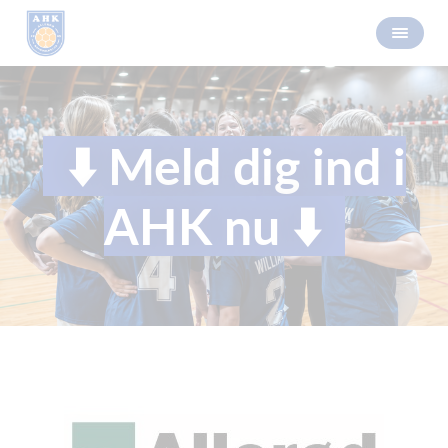
⬇️ Meld dig ind i
AHK nu ⬇️